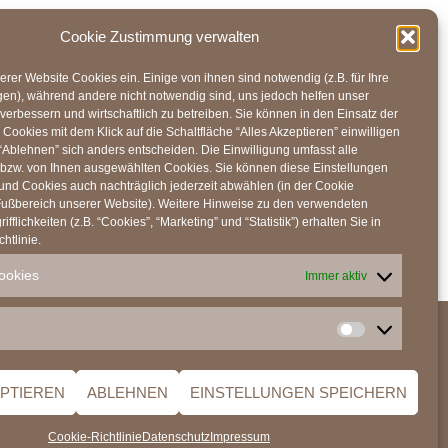
Cookie Zustimmung verwalten
erer Website Cookies ein. Einige von ihnen sind notwendig (z.B. für Ihre
gen), während andere nicht notwendig sind, uns jedoch helfen unser
erbessern und wirtschaftlich zu betreiben. Sie können in den Einsatz der
Cookies mit dem Klick auf die Schaltfläche “Alles Akzeptieren” einwilligen
 “Ablehnen” sich anders entscheiden. Die Einwilligung umfasst alle
bzw. von Ihnen ausgewählten Cookies. Sie können diese Einstellungen
 und Cookies auch nachträglich jederzeit abwählen (in der Cookie
 Fußbereich unserer Website). Weitere Hinweise zu den verwendeten
fflichkeiten (z.B. “Cookies”, “Marketing” und “Statistik”) erhalten Sie in
htlinie.
ookies
Immer aktiv
e-Richtlinie (EU)
Impressum
Datenschutz
Marketing
EPTIEREN
ABLEHNEN
EINSTELLUNGEN SPEICHERN
Cookie-Richtlinie
Datenschutz
Impressum