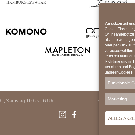
Wir setzen auf uns
Cookie Einstellun
Onlineangebot zu v
nicht notwendigen 
oder per Klick auf
vorausgewählten, 
jederzeit aufrufen
Richtlinie und im
Verfahren und Begri
unserer Cookie Ric
Funktionale C
Marketing
hr, Samstag 10 bis 16 Uhr.
Kontakt
Cooki
ALLES AKZ