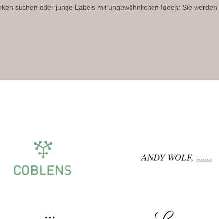
rken suchen oder junge Labels mit ungewöhnlichen Ideen: Sie werden 