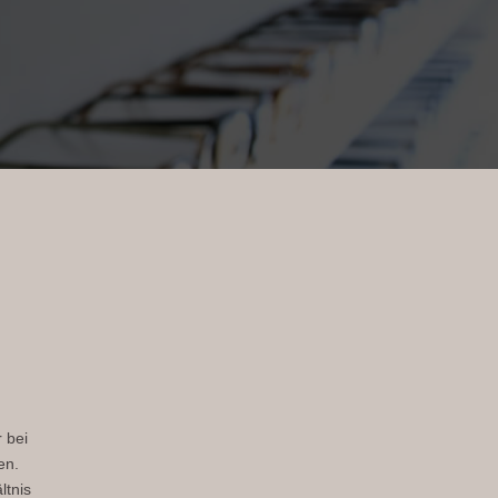
 bei
en.
ltnis