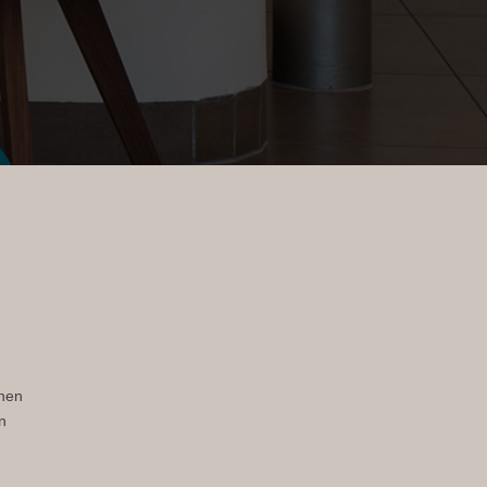
inen
n